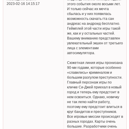
2023-02-16 14:15:17
этого события около восьми лет.
И только сейчас их мечта
сбылась и у них появилась
возможность скачать гта сан
андреас на андроид бесплатно.
Геймплей этой части игры такой
же, как и у остальных частей.
Вашему вниманию представлен
увлекательный экшен от третьего
лица с элементами
автосимулятора.
Сюжетная линия игры пронизана
90-ми годами, которые особенно
«славились» криминалом и
большим разгулом преступности.
Главный персонаж игры по
кличке Си-Джей приехал в новый
город и теперь ему предстоит в
нем освоиться. Однако, новичку
не так легко найти работу,
поэтому ему предстоит влиться в
круг бандитов и преступников.
Все игровые миссии происходят в
разных городах. Карты очень
большие. Разработчики очень