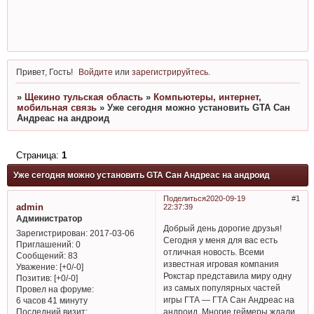
Привет, Гость!
Войдите
или
зарегистрируйтесь
.
»
Щекино тульская область
»
Компьютеры, интернет,
мобильная связь
»
Уже сегодня можно установить GTA Сан
Андреас на андроид
Страница:
1
Уже сегодня можно установить GTA Сан Андреас на андроид
Поделиться
2020-09-19
1
admin
22:37:39
Администратор
Добрый день дорогие друзья!
Зарегистрирован
: 2017-03-06
Сегодня у меня для вас есть
Приглашений:
0
отличная новость. Всеми
Сообщений:
83
известная игровая компания
Уважение:
[+0/-0]
Рокстар представила миру одну
Позитив:
[+0/-0]
из самых популярных частей
Провел на форуме:
игры ГТА — ГТА Сан Андреас на
6 часов 41 минуту
Последний визит:
андроид. Многие геймеры ждали