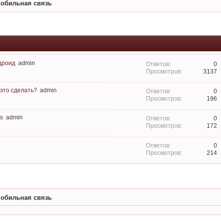
мобильная связь
дроид
admin
0
3137
 это сделать?
admin
0
196
s
admin
0
172
0
214
мобильная связь