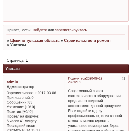
Привет, Гость!
Войдите
или
зарегистрируйтесь
.
»
Щекино тульская область
»
Строительство и ремонт
»
Унитазы
Страница:
1
Унитазы
Поделиться
2020-09-19
1
admin
23:30:13
Администратор
Современный рынок
Зарегистрирован
: 2017-03-06
сантехнического оборудования
Приглашений:
0
предлагает широкий
Сообщений:
83
ассортимент данной продукции.
Уважение:
[+0/-0]
Если подойти к делу
Позитив:
[+0/-0]
профессионально, то из ванной
Провел на форуме:
комнаты можно сделать
6 часов 41 минуту
Последний визит:
уникальное помещение. Здесь
2023-02-16 14:15:17
главное правильно выбрать саму