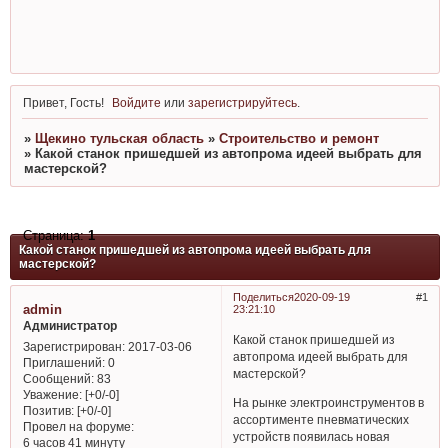
Привет, Гость!
Войдите
или
зарегистрируйтесь
.
»
Щекино тульская область
»
Строительство и ремонт
»
Какой станок пришедшей из автопрома идеей выбрать для
мастерской?
Страница:
1
Какой станок пришедшей из автопрома идеей выбрать для
мастерской?
Поделиться
2020-09-19
1
admin
23:21:10
Администратор
Какой станок пришедшей из
Зарегистрирован
: 2017-03-06
автопрома идеей выбрать для
Приглашений:
0
мастерской?
Сообщений:
83
Уважение:
[+0/-0]
На рынке электроинструментов в
Позитив:
[+0/-0]
ассортименте пневматических
Провел на форуме:
устройств появилась новая
6 часов 41 минуту