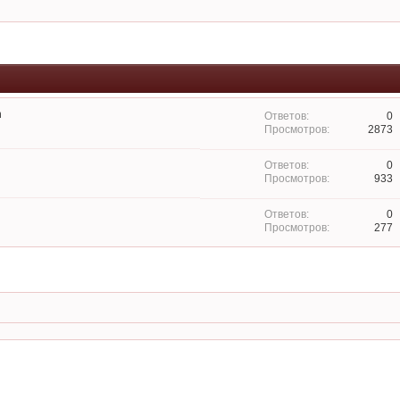
n
0
2873
0
933
0
277